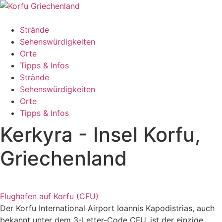
Zum
Inhalt
springen
Strände
Sehenswürdigkeiten
Orte
Tipps & Infos
Strände
Sehenswürdigkeiten
Orte
Tipps & Infos
Kerkyra - Insel Korfu,
Griechenland
Flughafen auf Korfu (CFU)
Der Korfu International Airport Ioannis Kapodistrias, auch
bekannt unter dem 3-Letter-Code CFU, ist der einzige