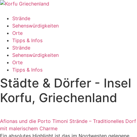
Zum
Inhalt
springen
Strände
Sehenswürdigkeiten
Orte
Tipps & Infos
Strände
Sehenswürdigkeiten
Orte
Tipps & Infos
Städte & Dörfer - Insel
Korfu, Griechenland
Afionas und die Porto Timoni Strände – Traditionelles Dorf
mit malerischem Charme
Ein absolutes Highlight ist das im Nordwesten gelegene